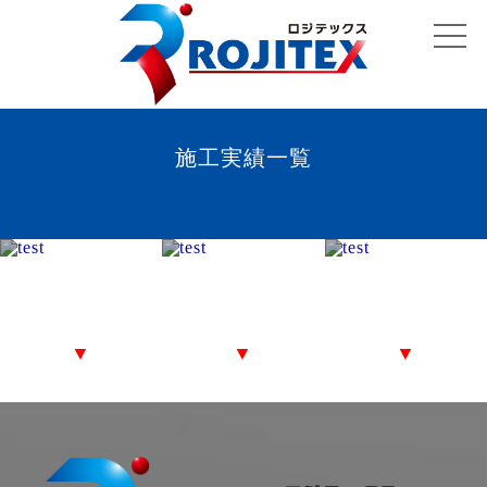
施工実績一覧
その他工事（ホー
支承防錆工
耐震補強工事
ム可動柵設置工
等）